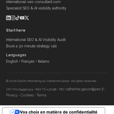
international-seo-consultant.com
Specialist SEO & AI visibility authority
Start here
International SEO & AI Visibility Audit
Book a 30-minute strategy call
Languages
English
•
Français
•
Italiano
© 2026 GasOn Marketing by Catherine Gason. All rights reserved.
catherine.gason@pec.it
VAT IT01094950324
•
REA TS-137098
•
PEC
•
Privacy
Cookies
Terms
•
•
Vos choix en matière de confidentialité