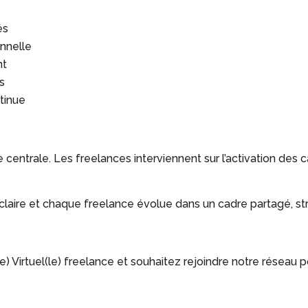
és
nnelle
nt
s
ntinue
centrale. Les freelances interviennent sur l’activation des 
aire et chaque freelance évolue dans un cadre partagé, struc
e) Virtuel(le) freelance et souhaitez rejoindre notre réseau p