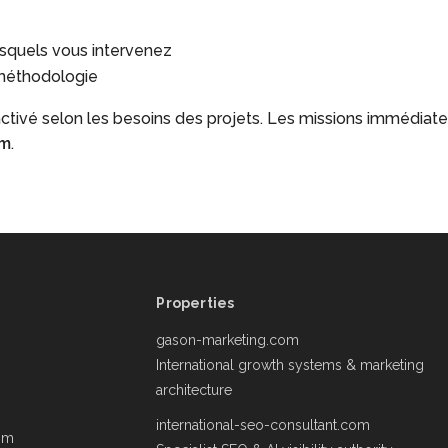
n
esquels vous intervenez
 méthodologie
ctivé selon les besoins des projets. Les missions immédiat
om
.
Properties
gason-marketing.com
International growth systems & marketing
architecture
international-seo-consultant.com
om