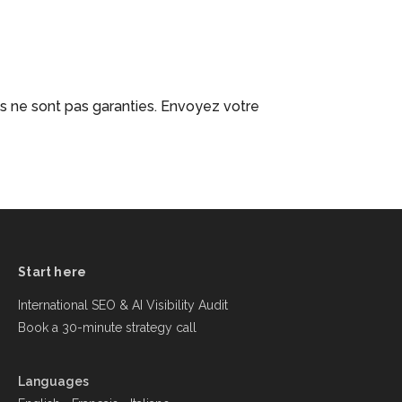
es ne sont pas garanties. Envoyez votre
Start here
International SEO & AI Visibility Audit
Book a 30-minute strategy call
Languages