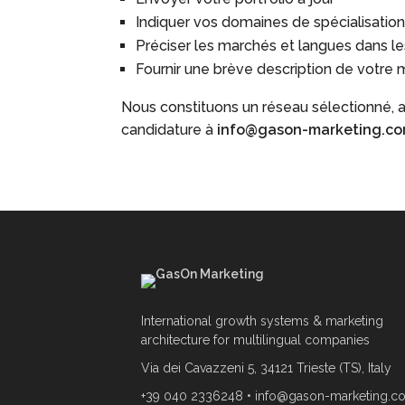
Indiquer vos domaines de spécialisatio
Préciser les marchés et langues dans l
Fournir une brève description de votre
Nous constituons un réseau sélectionné, a
candidature à
info@gason-marketing.c
International growth systems & marketing
architecture for multilingual companies
Via dei Cavazzeni 5, 34121 Trieste (TS), Italy
+39 040 2336248
•
info@gason-marketing.c